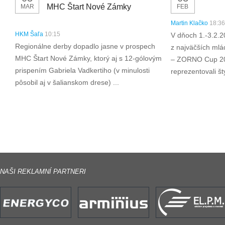
MHC Štart Nové Zámky
MAR
FEB
Martin Klačko
18:36
HKM Šaľa
10:15
V dňoch 1.-3.2.2
Regionálne derby dopadlo jasne v prospech
z najväčších mlá
MHC Štart Nové Zámky, ktorý aj s 12-gólovým
– ZORNO Cup 20
prispením Gabriela Vadkertiho (v minulosti
reprezentovali št
pôsobil aj v šalianskom drese) ...
NAŠI REKLAMNÍ PARTNERI