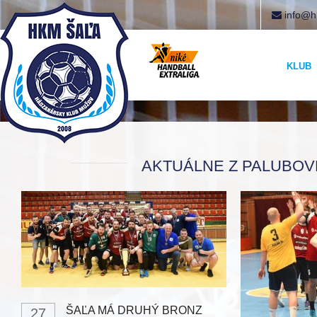
info@h
KLUB
AKTUÁLNE Z PALUBOVK
ŠAĽA MÁ DRUHÝ BRONZ
27