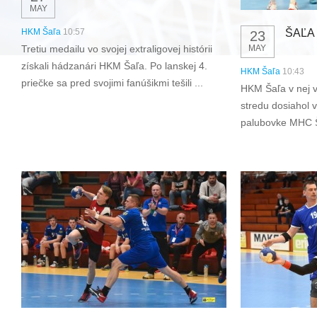
MAY
ŠAĽA
HKM Šaľa
10:57
23
MAY
Tretiu medailu vo svojej extraligovej histórii
získali hádzanári HKM Šaľa. Po lanskej 4.
HKM Šaľa
10:43
priečke sa pred svojimi fanúšikmi tešili ...
HKM Šaľa v nej v
stredu dosiahol 
palubovke MHC Št