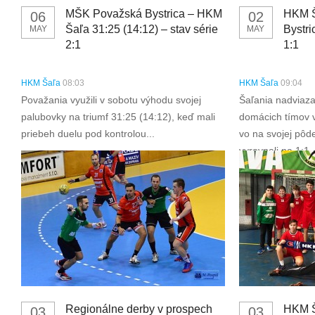
MŠK Považská Bystrica – HKM
HKM Š
06
02
Šaľa 31:25 (14:12) – stav série
Bystri
MAY
MAY
2:1
1:1
HKM Šaľa
08:03
HKM Šaľa
09:04
Považania využili v sobotu výhodu svojej
Šaľania nadviazal
palubovky na triumf 31:25 (14:12), keď mali
domácich tímov 
priebeh duelu pod kontrolou...
vo na svojej pôd
vyrovnali na 1:1.
Regionálne derby v prospech
HKM Š
03
03