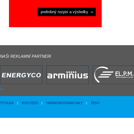
podrobný rozpis a výsledky
NAŠI REKLAMNÍ PARTNERI
TITULKA
|
RSS FEED
|
HARMONOGRAM HALY
|
ŽENY