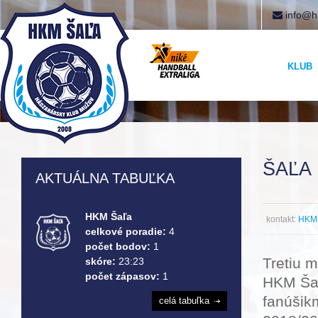
info@h
KLUB
ŠAĽA
AKTUÁLNA TABUĽKA
HKM Šaľa
kontakt:
HKM 
celkové poradie:
4
počet bodov:
1
Tretiu m
skóre:
23:23
počet zápasov:
1
HKM Šaľ
fanúšikm
celá tabuľka