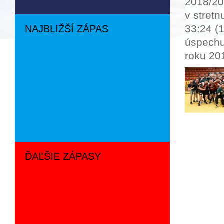
2018/201
v stret
33:24 (1
NAJBLIŽŠÍ ZÁPAS
úspechu
roku 201
ĎAĽŠIE ZÁPASY