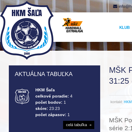
info@h
KLUB
MŠK 
AKTUÁLNA TABUĽKA
31:25
HKM Šaľa
celkové poradie:
4
kontakt:
HKM 
počet bodov:
1
skóre:
23:23
počet zápasov:
1
MŠK Pov
celá tabuľka
série 2: