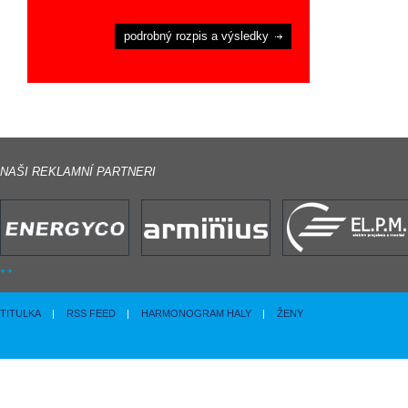
podrobný rozpis a výsledky
NAŠI REKLAMNÍ PARTNERI
TITULKA
|
RSS FEED
|
HARMONOGRAM HALY
|
ŽENY