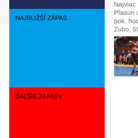
Najviac 
Pľasun 
NAJBLIŽŠÍ ZÁPAS
pok. hod
Zubo, 5
ĎAĽŠIE ZÁPASY