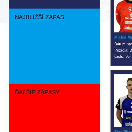
NAJBLIŽŠÍ ZÁPAS
Michal M
Dátum nar
Pozícia: 
Ćíslo: 96
ĎAĽŠIE ZÁPASY
Stas Plia