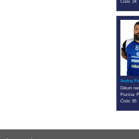
Ćíslo: 34
Andrej Pe
Dátum nar
Pozícia: P
Ćíslo: 85