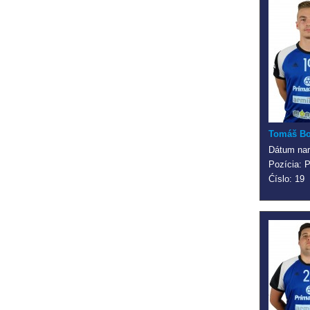
Tomáš Bo
Dátum nar
Pozícia: P
Ćíslo: 19