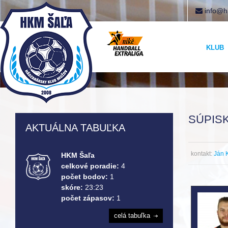
info@h
KLUB
SÚPISK
AKTUÁLNA TABUĽKA
kontakt:
Ján 
HKM Šaľa
celkové poradie:
4
počet bodov:
1
skóre:
23:23
počet zápasov:
1
celá tabuľka