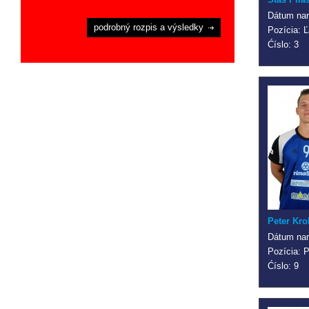
Dátum nar
podrobný rozpis a výsledky
Pozícia: Ľ
Ćíslo: 3
Peter Kro
Dátum nar
Pozícia: 
Ćíslo: 9