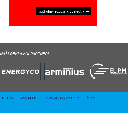
podrobný rozpis a výsledky
NAŠI REKLAMNÍ PARTNERI
TITULKA
|
RSS FEED
|
HARMONOGRAM HALY
|
ŽENY