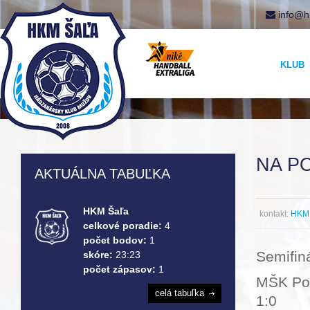
info@h
KLUB
NA P
AKTUÁLNA TABUĽKA
HKM Šaľa
kontakt:
HKM 
celkové poradie:
4
počet bodov:
1
Semifiná
skóre:
23:23
počet zápasov:
1
MŠK Pov
celá tabuľka
1:0