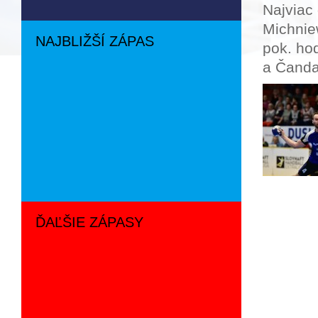
Najviac 
Michnie
NAJBLIŽŠÍ ZÁPAS
pok. hod
a Čanda
ĎAĽŠIE ZÁPASY