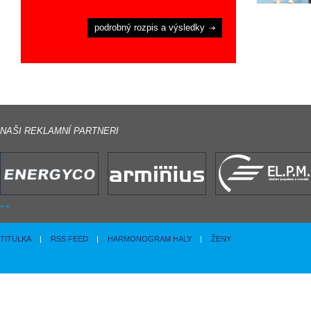
podrobný rozpis a výsledky
NAŠI REKLAMNÍ PARTNERI
TITULKA
|
RSS FEED
|
HARMONOGRAM HALY
|
ŽENY