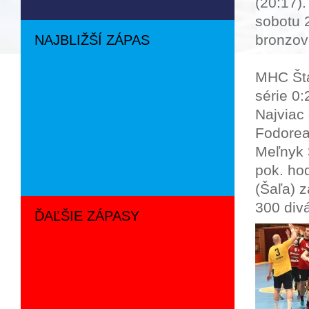
(20:17).
sobotu 2
bronzov
NAJBLIŽŠÍ ZÁPAS
MHC Šta
série 0:
Najviac 
Fodorea
Meľnyk 
pok. hod
(Šaľa) z
300 div
ĎAĽŠIE ZÁPASY