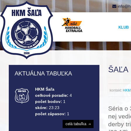
info@h
KLUB
ŠAĽA
AKTUÁLNA TABUĽKA
HKM Šaľa
kontakt:
HKM 
celkové poradie:
4
počet bodov:
1
Séria o
skóre:
23:23
počet zápasov:
1
nej ved
derby t
celá tabuľka