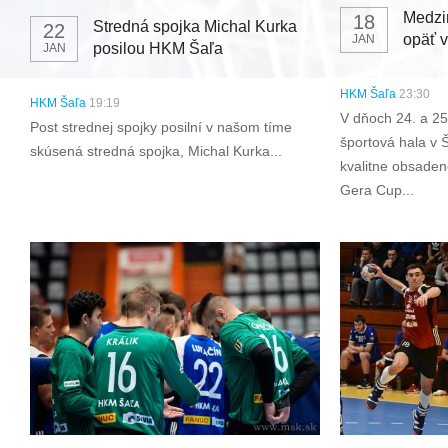
Medzi
18
Stredná spojka Michal Kurka
22
opäť v
JAN
posilou HKM Šaľa
JAN
HKM Šaľa
23:30
HKM Šaľa
19:19
V dňoch 24. a 25
Post strednej spojky posilní v našom tíme
športová hala v 
skúsená stredná spojka, Michal Kurka...
kvalitne obsade
Gera Cup...