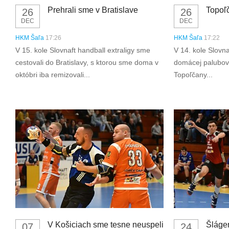
Prehrali sme v Bratislave
Topoľ
26
26
DEC
DEC
HKM Šaľa
17:26
HKM Šaľa
17:22
V 15. kole Slovnaft handball extraligy sme
V 14. kole Slovna
cestovali do Bratislavy, s ktorou sme doma v
domácej palubovk
októbri iba remizovali...
Topoľčany...
V Košiciach sme tesne neuspeli
Šláger
07
24