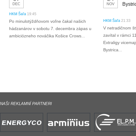
Bystri
DEC
NOV
HKM Šaľa
19:45
HKM Šaľa
21:33
Po minulotýždňovom voľne čakal našich
V netradičnom št
hádzanárov v sobotu 7. decembra zápas u
zavítal v rámci 1
ambiciózneho nováčika Košice Crows...
Extraligy vicema
Bystrica...
NAŠI REKLAMNÍ PARTNERI