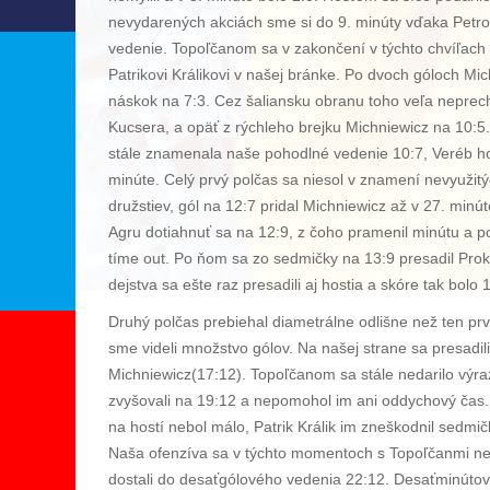
nevydarených akciách sme si do 9. minúty vďaka Petrovi
vedenie. Topoľčanom sa v zakončení v týchto chvíľach 
Patrikovi Králikovi v našej bránke. Po dvoch góloch Mi
náskok na 7:3. Cez šaliansku obranu toho veľa neprechá
Kucsera, a opäť z rýchleho brejku Michniewicz na 10:5
stále znamenala naše pohodlné vedenie 10:7, Veréb ho 
minúte. Celý prvý polčas sa niesol v znamení nevyužitý
družstiev, gól na 12:7 pridal Michniewicz až v 27. min
Agru dotiahnuť sa na 12:9, z čoho pramenil minútu a 
tíme out. Po ňom sa zo sedmičky na 13:9 presadil Pro
dejstva sa ešte raz presadili aj hostia a skóre tak bolo 
Druhý polčas prebiehal diametrálne odlišne než ten pr
sme videli množstvo gólov. Na našej strane sa presadil
Michniewicz(17:12). Topoľčanom sa stále nedarilo výra
zvyšovali na 19:12 a nepomohol im ani oddychový čas. Ď
na hostí nebol málo, Patrik Králik im zneškodnil sedmi
Naša ofenzíva sa v týchto momentoch s Topoľčanmi 
dostali do desaťgólového vedenia 22:12. Desaťminútovú