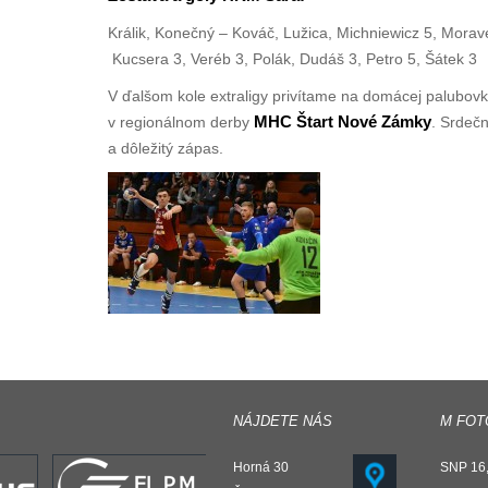
Králik, Konečný – Kováč, Lužica, Michniewicz 5, Morave
Kucsera 3, Veréb 3, Polák, Dudáš 3, Petro 5, Šátek 3
V ďalšom kole extraligy privítame na domácej palubov
MHC Štart Nové Zámky
v regionálnom derby
. Srdeč
a dôležitý zápas.
NÁJDETE NÁS
M FOT
Horná 30
SNP 16,