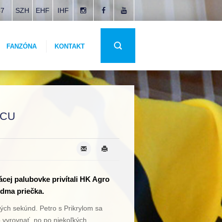
47
SZH
EHF
IHF
FANZÓNA
KONTAKT
NCU
ácej palubovke privítali HK Agro
edma priečka.
ých sekúnd. Petro s Prikrylom sa
o vyrovnať, no po niekoľkých