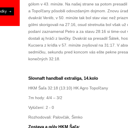
gólom v 43. minúte. Na našej strane sa potom presadil
a Topoľčany pôsobili odovzdaným dojmom. Znovu úrad
edky
dvakrát Veréb, v 50. minúte tak bol stav viac než priazn
gólmi skorigovali na 27:16, osud stretnutia bol však už
podaní zaznamenal Petro a za stavu 28:16 si time-out v
dostali aj hráči z lavičky. Dvakrát sa presadil Šátek, ho
Kucsera z krídla v 57. minúte zvyšoval na 31:17. V abs
sedmičku, sekundu pred koncom vás ešte pekne presadil
konečných 32:18.
Slovnaft handball extraliga, 14.kolo
HKM Šaľa 32:18 (13:10) HK Agro Topoľčany
7m hody: 4/4 – 3/2
Vylúčení: 2 - 0
Rozhodovali: Palovčák, Šimko
Zostava a góly HKM Šaľa: