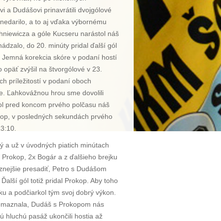
 a Dudášovi prinavrátili dvojgólové
nedarilo, a to aj vďaka výbornému
chniewicza a góle Kucseru narástol náš
dzalo, do 20. minúty pridal ďalší gól
. Jemná korekcia skóre v podaní hostí
opäť zvýšil na štvorgólové v 23.
ch príležitostí v podaní oboch
úte. Ľahkovážnou hrou sme dovolili
pol pred koncom prvého polčasu náš
kop, v posledných sekundách prvého
13:10.
vý a už v úvodných piatich minútach
i Prokop, 2x Bogár a z ďalšieho brejku
znejšie presadiť, Petro s Dudášom
alší gól totiž pridal Prokop. Aby toho
čku a podčiarkol tým svoj dobrý výkon.
nemaznala, Dudáš s Prokopom nás
 hluchú pasáž ukončili hostia až