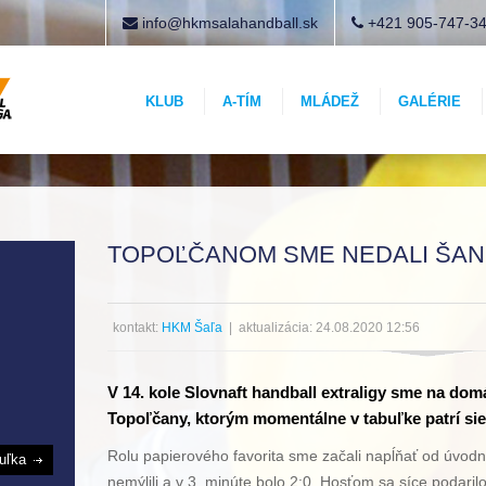
info@hkmsalahandball.sk
+421 905-747-3
KLUB
A-TÍM
MLÁDEŽ
GALÉRIE
TOPOĽČANOM SME NEDALI ŠA
kontakt:
HKM Šaľa
| aktualizácia: 24.08.2020 12:56
V 14. kole Slovnaft handball extraligy sme na dom
Topoľčany, ktorým momentálne v tabuľke patrí si
Rolu papierového favorita sme začali napĺňať od úvodn
buľka
nemýlili a v 3. minúte bolo 2:0. Hosťom sa síce podaril