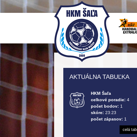
AKTUÁLNA TABUĽKA
HKM Šaľa
celkové poradie:
4
počet bodov:
1
skóre:
23:23
počet zápasov:
1
celá ta