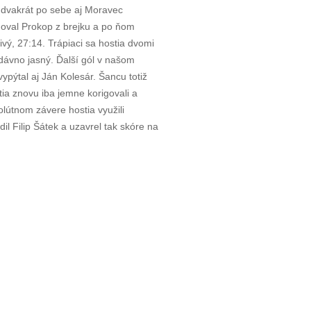
 dvakrát po sebe aj Moravec
oval Prokop z brejku a po ňom
ivý, 27:14. Trápiaci sa hostia dvomi
 dávno jasný. Ďalší gól v našom
ypýtal aj Ján Kolesár. Šancu totiž
stia znovu iba jemne korigovali a
olútnom závere hostia využili
 Filip Šátek a uzavrel tak skóre na