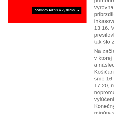
pomohol
vyrovna
podrobný rozpis a výsledky
pribrzdi
inkasova
13:16. 
presilov
tak šlo 
Na zači
v ktorej
a násle
Košičan
sme 16:
17:20, 
nepremen
vylúčeni
Konečný,
minúte 