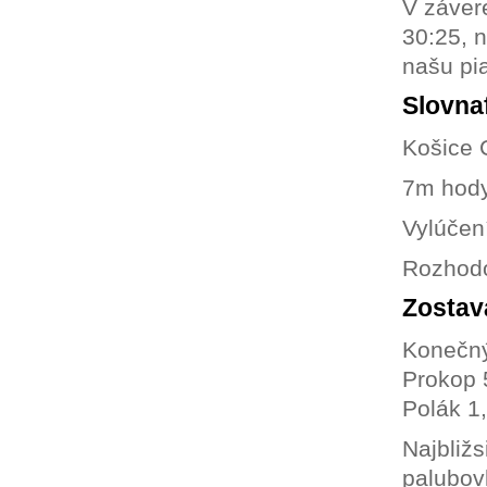
V závere
30:25, 
našu pi
Slovnaf
Košice 
7m hody
Vylúčení
Rozhodo
Zostav
Konečný
Prokop 5
Polák 1,
Najbliž
palubov