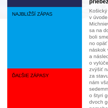
priebež
Košický
NAJBLIŽŠÍ ZÁPAS
v úvode 
Michniew
sa na do
boli sm
no opäť 
náskok 
a násled
o vylúč
zvýšiť n
ĎAĽŠIE ZÁPASY
za stav
nám vša
sedemme
o štyri 
dvoch g