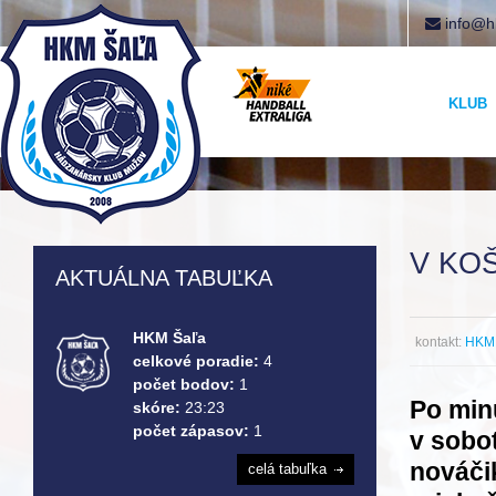
info@h
KLUB
V KO
AKTUÁLNA TABUĽKA
HKM Šaľa
kontakt:
HKM 
celkové poradie:
4
počet bodov:
1
Po min
skóre:
23:23
počet zápasov:
1
v sobo
nováči
celá tabuľka