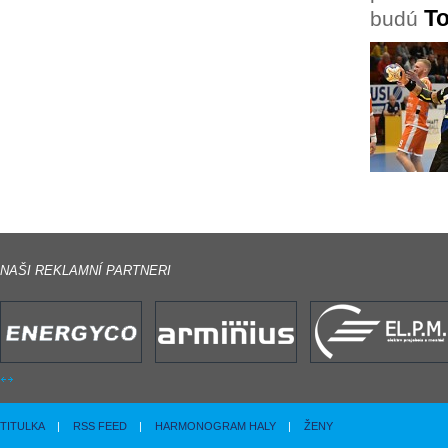
T
budú
NAŠI REKLAMNÍ PARTNERI
TITULKA
|
RSS FEED
|
HARMONOGRAM HALY
|
ŽENY