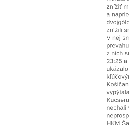
znížiť m
a napri
dvojgól
znížili 
V nej s
prevahu
z nich s
23:25 a
ukázalo
kľúčový
Košičani
vypýtala
Kucseru
nechali 
neprospe
HKM Šaľ