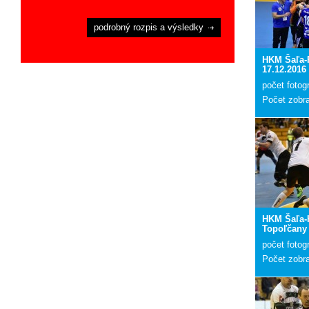
podrobný rozpis a výsledky
HKM Šaľa-
17.12.2016
počet fotogr
Počet zobr
HKM Šaľa-
Topoľčany 
počet fotogr
Počet zobr