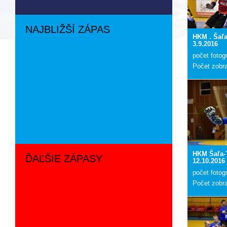
NAJBLIŽŠÍ ZÁPAS
HKM . Šaľ
3.9.2016
počet fotogr
Počet zobr
HKM Šaľa-
ĎAĽŠIE ZÁPASY
12.10.2016
počet fotogr
Počet zobr