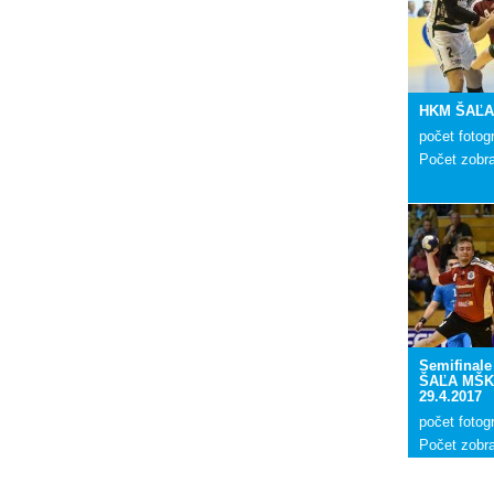
HKM ŠAĽA 
počet fotogr
Počet zobr
Semifinal
ŠAĽA MŠK 
29.4.2017
počet fotogr
Počet zobr