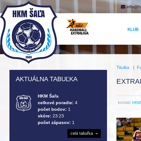
info@h
KLUB
Titulka
|
F
AKTUÁLNA TABUĽKA
EXTRAL
HKM Šaľa
celkové poradie:
4
kontakt:
HKM 
počet bodov:
1
skóre:
23:23
počet zápasov:
1
celá tabuľka