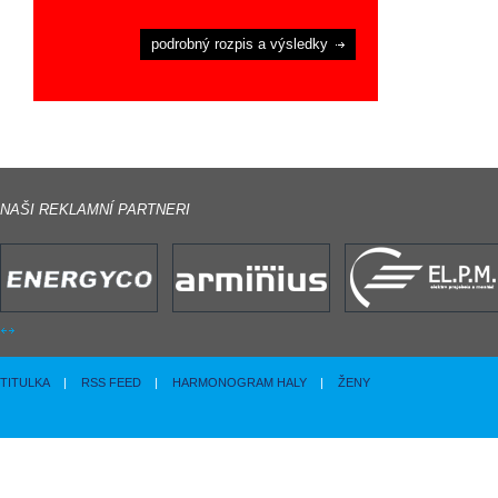
podrobný rozpis a výsledky
NAŠI REKLAMNÍ PARTNERI
TITULKA
|
RSS FEED
|
HARMONOGRAM HALY
|
ŽENY