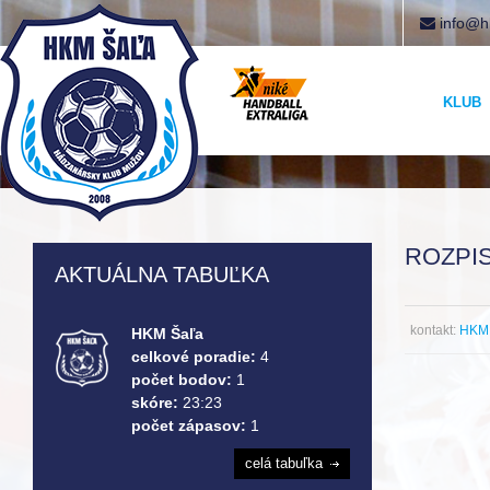
info@h
KLUB
ROZPIS
AKTUÁLNA TABUĽKA
kontakt:
HKM 
HKM Šaľa
celkové poradie:
4
počet bodov:
1
skóre:
23:23
počet zápasov:
1
celá tabuľka