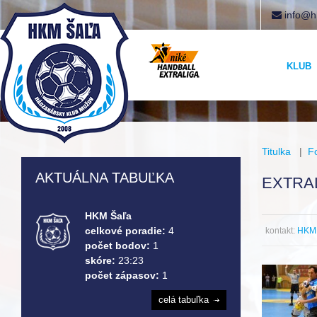
info@h
KLUB
Titulka
|
F
AKTUÁLNA TABUĽKA
EXTRAL
HKM Šaľa
celkové poradie:
4
kontakt:
HKM 
počet bodov:
1
skóre:
23:23
počet zápasov:
1
celá tabuľka