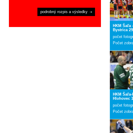
podrobný rozpis a výsledky
HKM Šaľa 
Bystrica 29
počet fotogr
Počet zobr
HKM Šaľa-
Hlohovec 1
počet fotogr
Počet zobr