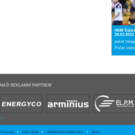
HKM Šaľa-
28.03.2015
počet fotogr
Počet zobr
NAŠI REKLAMNÍ PARTNERI
TITULKA
|
RSS FEED
|
HARMONOGRAM HALY
|
ŽENY