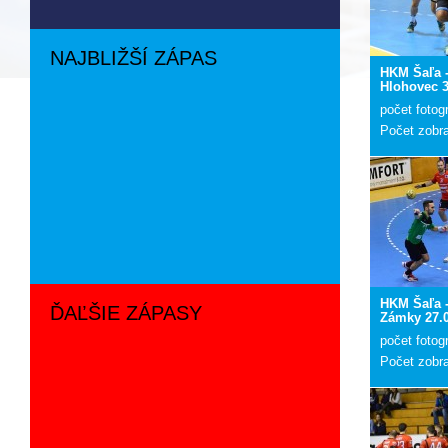
NAJBLIŽŠÍ ZÁPAS
HKM Šaľa 
Hlohovec 3
počet fotogr
Počet zobr
HKM Šaľa -
ĎAĽŠIE ZÁPASY
Zámky 27.
počet fotogr
Počet zobr