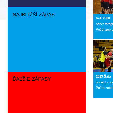
NAJBLIŽŠÍ ZÁPAS
Rok 2008
počet fotogr
Počet zobr
2013 Šaľa 
ĎAĽŠIE ZÁPASY
počet fotogr
Počet zobr