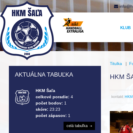
info@h
KLUB
Titulka
|
F
AKTUÁLNA TABUĽKA
HKM Š
HKM Šaľa
celkové poradie:
4
kontakt:
HKM 
počet bodov:
1
skóre:
23:23
počet zápasov:
1
celá tabuľka