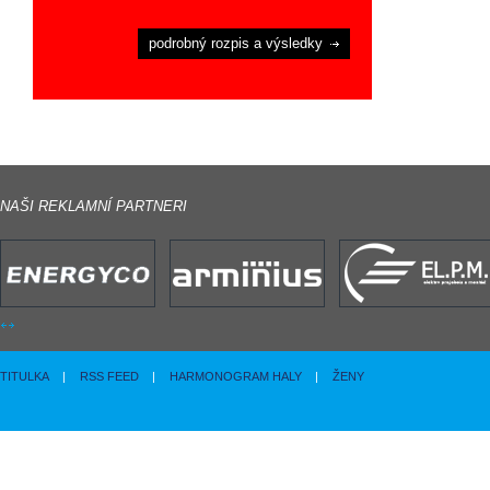
podrobný rozpis a výsledky
NAŠI REKLAMNÍ PARTNERI
TITULKA
|
RSS FEED
|
HARMONOGRAM HALY
|
ŽENY