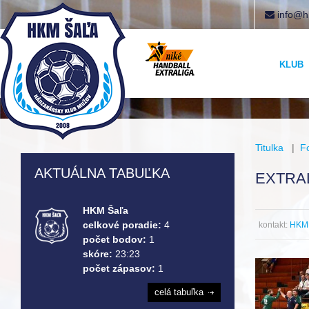
info@h
KLUB
Titulka
|
F
AKTUÁLNA TABUĽKA
EXTRAL
HKM Šaľa
celkové poradie:
4
kontakt:
HKM 
počet bodov:
1
skóre:
23:23
počet zápasov:
1
celá tabuľka