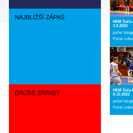
NAJBLIŽŠÍ ZÁPAS
HKM Šaľa-
3.9.2022
počet fotogr
Počet zobr
HKM Šaľa-
ĎAĽŠIE ZÁPASY
8.10.2022
počet fotogr
Počet zobr