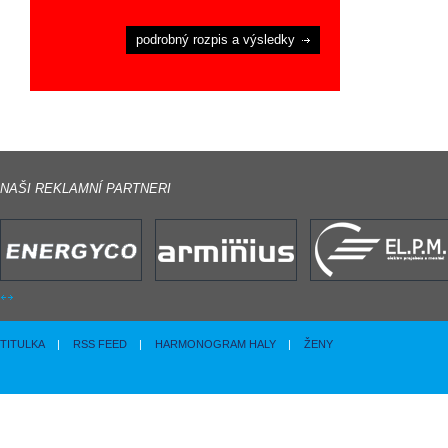
podrobný rozpis a výsledky
NAŠI REKLAMNÍ PARTNERI
TITULKA
|
RSS FEED
|
HARMONOGRAM HALY
|
ŽENY