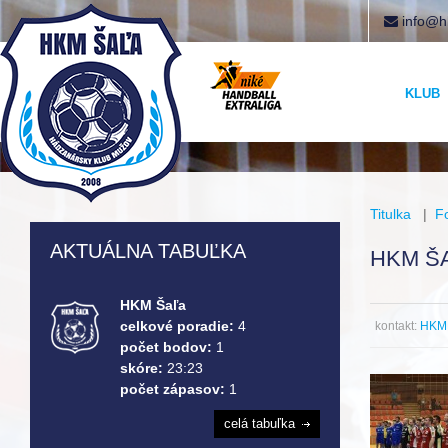
info@h
KLUB
Titulka
|
F
AKTUÁLNA TABUĽKA
HKM ŠA
HKM Šaľa
celkové poradie:
4
kontakt:
HKM 
počet bodov:
1
skóre:
23:23
počet zápasov:
1
celá tabuľka