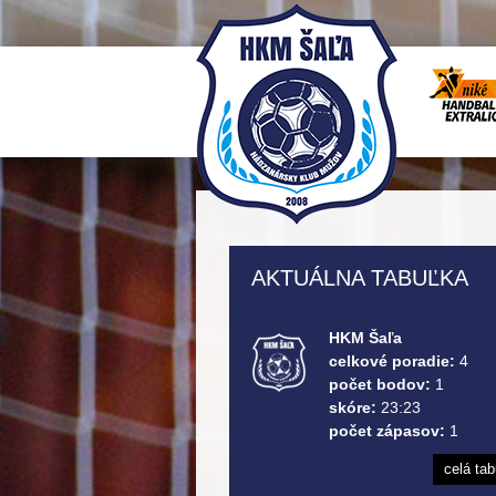
AKTUÁLNA TABUĽKA
HKM Šaľa
celkové poradie:
4
počet bodov:
1
skóre:
23:23
počet zápasov:
1
celá ta