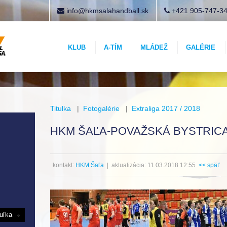
info@hkmsalahandball.sk
+421 905-747-3
KLUB
A-TÍM
MLÁDEŽ
GALÉRIE
Titulka
|
Fotogalérie
|
Extraliga 2017 / 2018
HKM ŠAĽA-POVAŽSKÁ BYSTRICA 
kontakt:
HKM Šaľa
| aktualizácia: 11.03.2018 12:55
<< späť
buľka