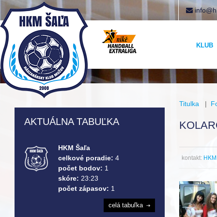
info@h
KLUB
Titulka
|
F
AKTUÁLNA TABUĽKA
KOLAR
HKM Šaľa
celkové poradie:
4
kontakt:
HKM 
počet bodov:
1
skóre:
23:23
počet zápasov:
1
celá tabuľka