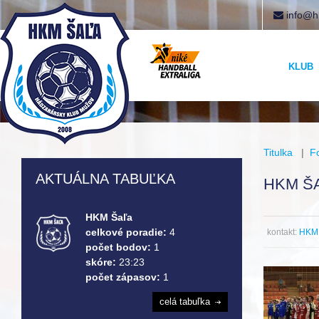
info@h
KLUB
Titulka
|
F
AKTUÁLNA TABUĽKA
HKM ŠA
HKM Šaľa
celkové poradie:
4
kontakt:
HKM 
počet bodov:
1
skóre:
23:23
počet zápasov:
1
celá tabuľka