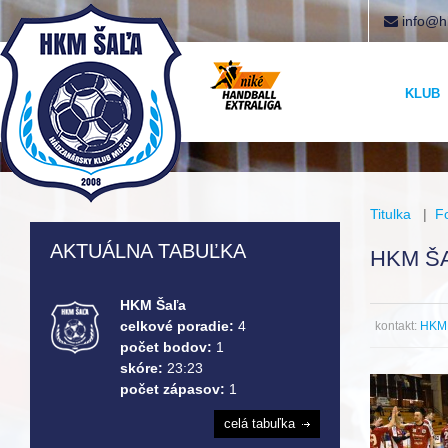
info@h
KLUB
Titulka
|
F
AKTUÁLNA TABUĽKA
HKM ŠA
HKM Šaľa
celkové poradie:
4
kontakt:
HKM 
počet bodov:
1
skóre:
23:23
počet zápasov:
1
celá tabuľka