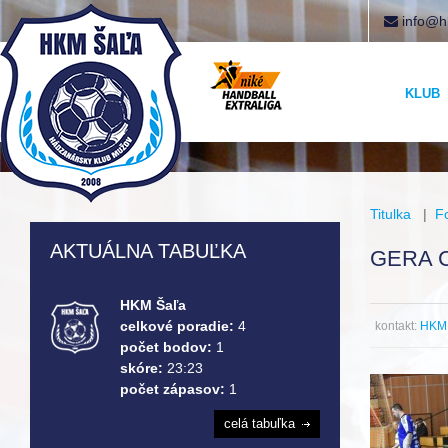
info@h
KLUB
Titulka
|
F
AKTUÁLNA TABUĽKA
GERA C
HKM Šaľa
celkové poradie:
4
kontakt:
HKM 
počet bodov:
1
skóre:
23:23
počet zápasov:
1
celá tabuľka