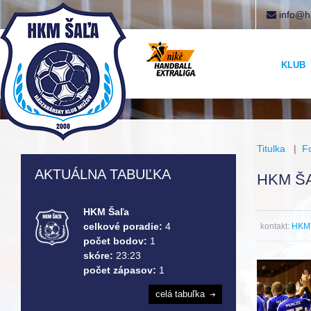
info@h
KLUB
Titulka
|
F
AKTUÁLNA TABUĽKA
HKM ŠA
HKM Šaľa
celkové poradie:
4
kontakt:
HKM 
počet bodov:
1
skóre:
23:23
počet zápasov:
1
celá tabuľka