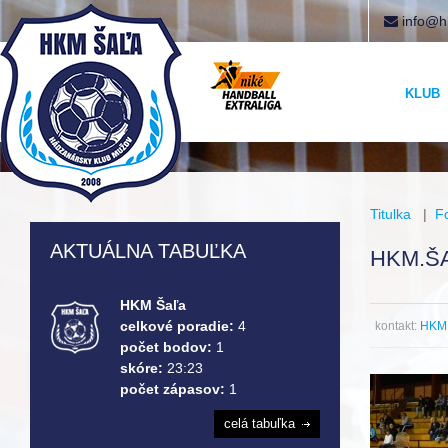
info@h
KLUB
Titulka
|
F
AKTUÁLNA TABUĽKA
HKM.ŠA
HKM Šaľa
celkové poradie:
4
kontakt:
HKM 
počet bodov:
1
skóre:
23:23
počet zápasov:
1
celá tabuľka