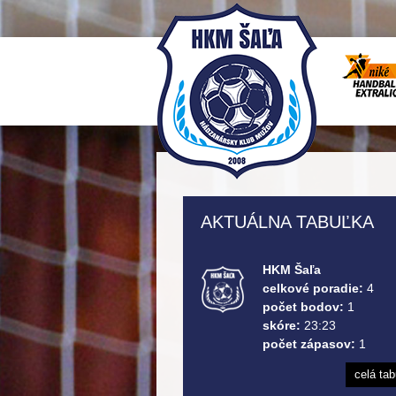
AKTUÁLNA TABUĽKA
HKM Šaľa
celkové poradie:
4
počet bodov:
1
skóre:
23:23
počet zápasov:
1
celá ta