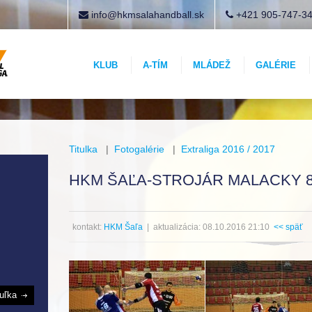
info@hkmsalahandball.sk
+421 905-747-3
KLUB
A-TÍM
MLÁDEŽ
GALÉRIE
Titulka
|
Fotogalérie
|
Extraliga 2016 / 2017
HKM ŠAĽA-STROJÁR MALACKY 8.
kontakt:
HKM Šaľa
| aktualizácia: 08.10.2016 21:10
<< späť
buľka