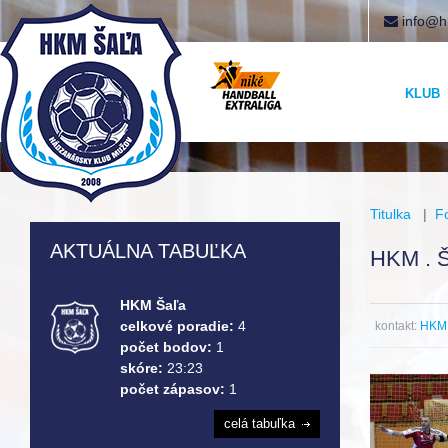
info@h
KLUB
Titulka
|
F
AKTUÁLNA TABUĽKA
HKM . 
HKM Šaľa
celkové poradie:
4
kontakt:
HKM 
počet bodov:
1
skóre:
23:23
počet zápasov:
1
celá tabuľka