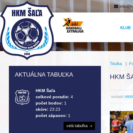
info@h
KLUB
Titulka
|
F
AKTUÁLNA TABUĽKA
HKM ŠA
HKM Šaľa
celkové poradie:
4
kontakt:
HKM 
počet bodov:
1
skóre:
23:23
počet zápasov:
1
celá tabuľka