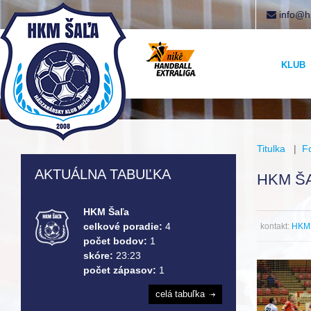
info@h
KLUB
Titulka
|
F
AKTUÁLNA TABUĽKA
HKM ŠA
HKM Šaľa
celkové poradie:
4
kontakt:
HKM 
počet bodov:
1
skóre:
23:23
počet zápasov:
1
celá tabuľka