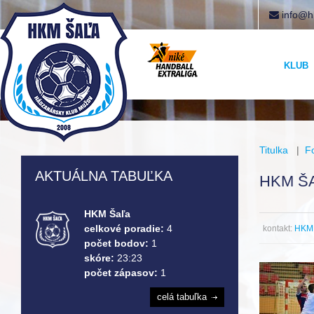
info@h
KLUB
Titulka
|
F
AKTUÁLNA TABUĽKA
HKM ŠA
HKM Šaľa
celkové poradie:
4
kontakt:
HKM 
počet bodov:
1
skóre:
23:23
počet zápasov:
1
celá tabuľka