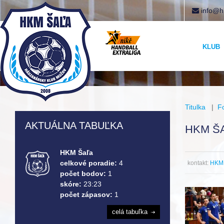
info@h
KLUB
Titulka
|
F
AKTUÁLNA TABUĽKA
HKM ŠA
HKM Šaľa
celkové poradie:
4
kontakt:
HKM 
počet bodov:
1
skóre:
23:23
počet zápasov:
1
celá tabuľka