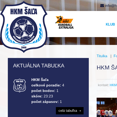
info@h
KLUB
Titulka
|
F
AKTUÁLNA TABUĽKA
HKM ŠA
HKM Šaľa
celkové poradie:
4
kontakt:
HKM 
počet bodov:
1
skóre:
23:23
počet zápasov:
1
celá tabuľka