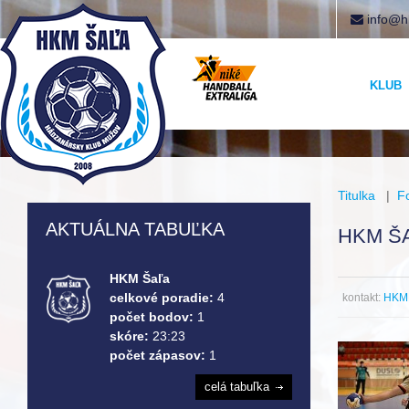
info@h
KLUB
Titulka
|
F
AKTUÁLNA TABUĽKA
HKM ŠA
HKM Šaľa
celkové poradie:
4
kontakt:
HKM 
počet bodov:
1
skóre:
23:23
počet zápasov:
1
celá tabuľka