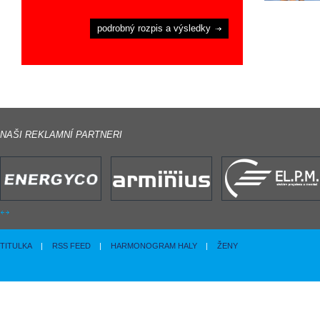
podrobný rozpis a výsledky
NAŠI REKLAMNÍ PARTNERI
TITULKA
|
RSS FEED
|
HARMONOGRAM HALY
|
ŽENY