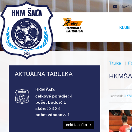
info@h
KLUB
Titulka
|
F
AKTUÁLNA TABUĽKA
HKMŠA
HKM Šaľa
celkové poradie:
4
kontakt:
HKM 
počet bodov:
1
skóre:
23:23
počet zápasov:
1
celá tabuľka