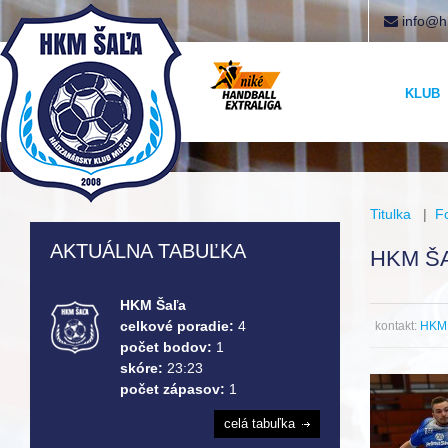
info@h
KLUB
Titulka
|
F
AKTUÁLNA TABUĽKA
HKM ŠA
HKM Šaľa
celkové poradie:
4
kontakt:
HKM 
počet bodov:
1
skóre:
23:23
počet zápasov:
1
celá tabuľka