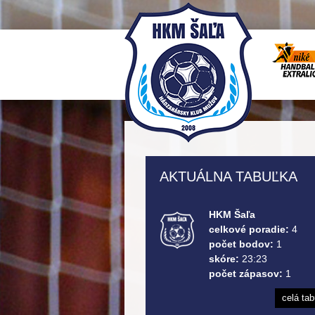
AKTUÁLNA TABUĽKA
HKM Šaľa
celkové poradie:
4
počet bodov:
1
skóre:
23:23
počet zápasov:
1
celá ta