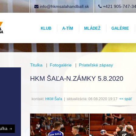
info@hkmsalahandball.sk
+421 905-747-3
KLUB
A-TÍM
MLÁDEŽ
GALÉRIE
Titulka
|
Fotogalérie
|
Priateľské zápasy
HKM ŠAĽA-N.ZÁMKY 5.8.2020
kontakt:
HKM Šaľa
| aktualizácia: 06.08.2020 19:17
<< späť
buľka