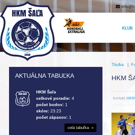
info@h
KLUB
Titulka
|
F
AKTUÁLNA TABUĽKA
HKM ŠA
HKM Šaľa
celkové poradie:
4
kontakt:
HKM 
počet bodov:
1
skóre:
23:23
počet zápasov:
1
celá tabuľka