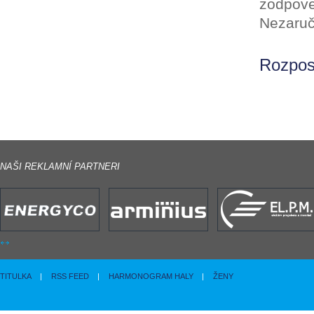
zodpove
Nezaruč
Rozposl
NAŠI REKLAMNÍ PARTNERI
TITULKA
|
RSS FEED
|
HARMONOGRAM HALY
|
ŽENY