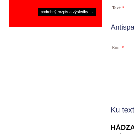
Text:
*
podrobný rozpis a výsledky
Antisp
Kód:
*
Ku text
HÁDZA