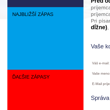
Pred o
príjemc
príjemca
NAJBLIŽŠÍ ZÁPAS
Pri pís
dĺžne)
,
Vaše k
Váš e-mail
Vaše meno
ĎAĽŠIE ZÁPASY
E-Mail prí
Správa