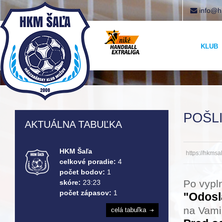
info@h
KLUB
POŠL
AKTUÁLNA TABUĽKA
HKM Šaľa
https://hkms
celkové poradie:
4
počet bodov:
1
Po vypln
skóre:
23:23
počet zápasov:
1
"Odosl
na Vami
celá tabuľka