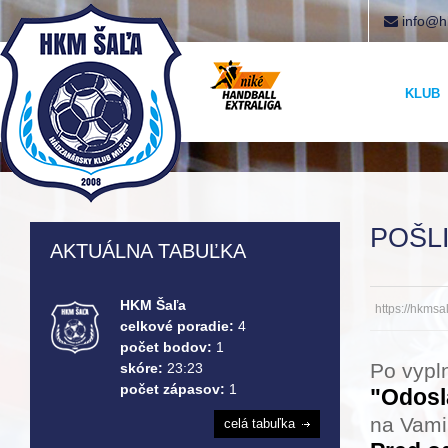
info@h
KLUB
POŠL
AKTUÁLNA TABUĽKA
HKM Šaľa
https://hkms
celkové poradie:
4
počet bodov:
1
Po vypln
skóre:
23:23
počet zápasov:
1
"Odosl
na Vami
celá tabuľka