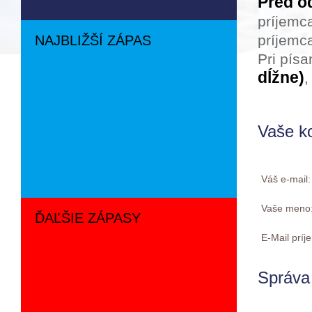
Pred o
príjemc
príjemca
NAJBLIŽŠÍ ZÁPAS
Pri pís
dĺžne)
,
Vaše k
Váš e-mail
Vaše meno
ĎAĽŠIE ZÁPASY
E-Mail prí
Správa