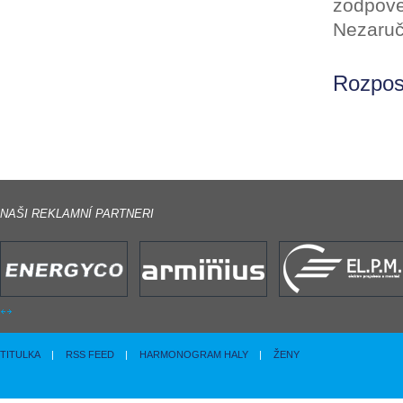
zodpove
Nezaruč
Rozposl
NAŠI REKLAMNÍ PARTNERI
TITULKA
|
RSS FEED
|
HARMONOGRAM HALY
|
ŽENY