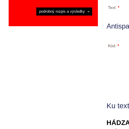
Text:
*
podrobný rozpis a výsledky
Antisp
Kód:
*
Ku text
HÁDZA