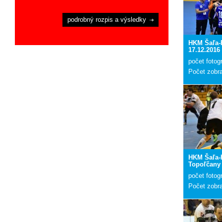
podrobný rozpis a výsledky
HKM Šaľa-
17.12.2016
počet fotogr
Počet zobr
HKM Šaľa-
Topoľčany 
počet fotogr
Počet zobr