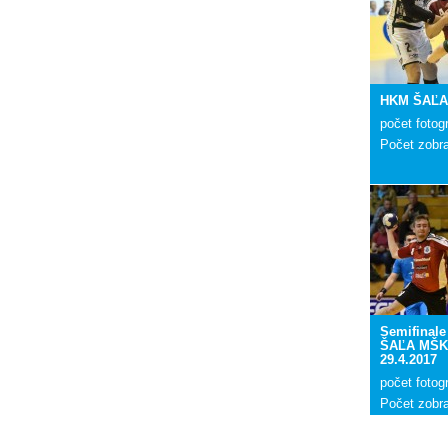
HKM ŠAĽA 
počet fotogr
Počet zobr
Semifinal
ŠAĽA MŠK 
29.4.2017
počet fotogr
Počet zobr