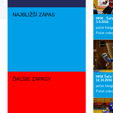
NAJBLIŽŠÍ ZÁPAS
HKM . Šaľ
3.9.2016
počet fotogr
Počet zobr
HKM Šaľa-
ĎAĽŠIE ZÁPASY
12.10.2016
počet fotogr
Počet zobr