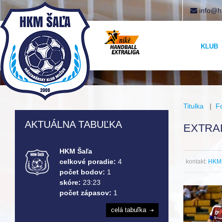
info@h
KLUB
Titulka
|
F
AKTUÁLNA TABUĽKA
EXTRAL
HKM Šaľa
celkové poradie:
4
kontakt:
HKM 
počet bodov:
1
skóre:
23:23
počet zápasov:
1
celá tabuľka