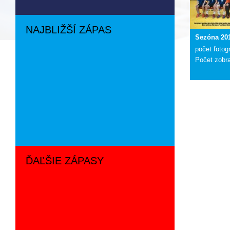
NAJBLIŽŠÍ ZÁPAS
Sezóna 201
počet fotogr
Počet zobr
ĎAĽŠIE ZÁPASY