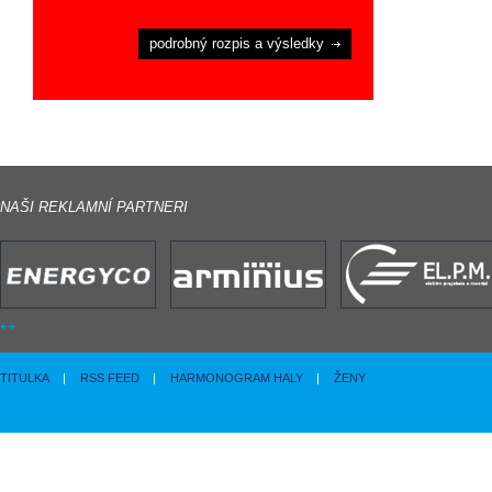
podrobný rozpis a výsledky
NAŠI REKLAMNÍ PARTNERI
TITULKA
|
RSS FEED
|
HARMONOGRAM HALY
|
ŽENY