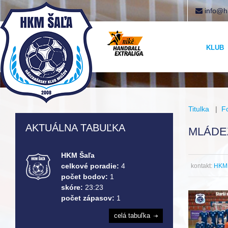
info@h
KLUB
Titulka
|
F
AKTUÁLNA TABUĽKA
MLÁDE
HKM Šaľa
celkové poradie:
4
kontakt:
HKM 
počet bodov:
1
skóre:
23:23
počet zápasov:
1
celá tabuľka