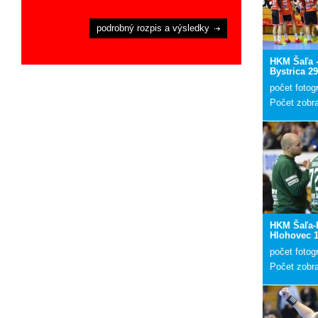
podrobný rozpis a výsledky
HKM Šaľa 
Bystrica 29
počet fotogr
Počet zobr
HKM Šaľa-
Hlohovec 1
počet fotogr
Počet zobr