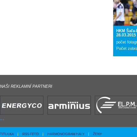
HKM Šaľa-
28.03.2015
počet fotogr
Počet zobr
NAŠI REKLAMNÍ PARTNERI
TITULKA
|
RSS FEED
|
HARMONOGRAM HALY
|
ŽENY