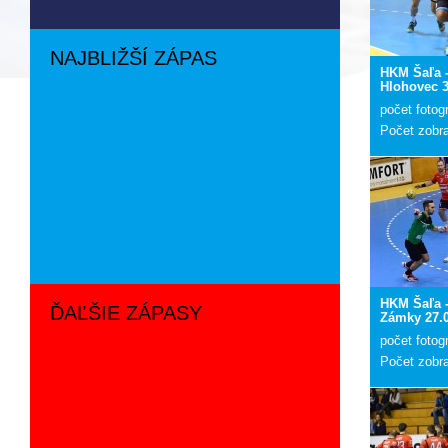
NAJBLIŽŠÍ ZÁPAS
HKM Šaľa 
Hlohovec 3
počet fotogr
Počet zobr
HKM Šaľa -
ĎAĽŠIE ZÁPASY
Zámky 27.
počet fotogr
Počet zobr