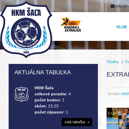
info@h
KLUB
Titulka
|
F
AKTUÁLNA TABUĽKA
EXTRAL
HKM Šaľa
celkové poradie:
4
kontakt:
HKM 
počet bodov:
1
skóre:
23:23
počet zápasov:
1
celá tabuľka