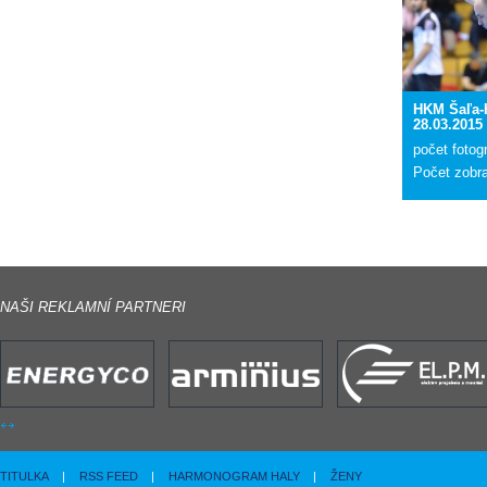
HKM Šaľa-
28.03.2015
počet fotogr
Počet zobr
NAŠI REKLAMNÍ PARTNERI
TITULKA
|
RSS FEED
|
HARMONOGRAM HALY
|
ŽENY