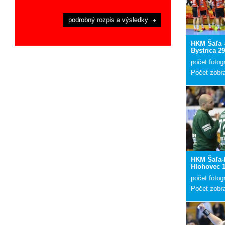
podrobný rozpis a výsledky
HKM Šaľa 
Bystrica 29
počet fotogr
Počet zobr
HKM Šaľa-
Hlohovec 1
počet fotogr
Počet zobr