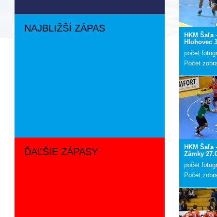
NAJBLIŽŠÍ ZÁPAS
HKM Šaľa 
Hlohovec 3
počet fotogr
Počet zobr
HKM Šaľa -
ĎAĽŠIE ZÁPASY
Zámky 27.
počet fotogr
Počet zobr