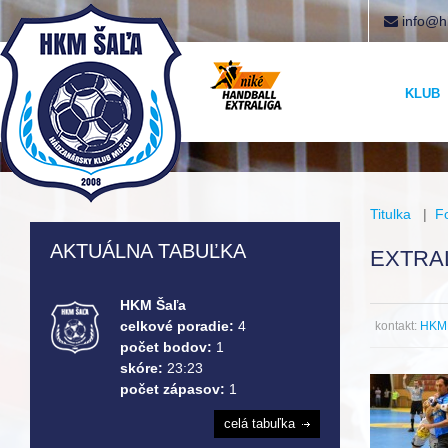
info@h
KLUB
Titulka
|
F
AKTUÁLNA TABUĽKA
EXTRAL
HKM Šaľa
celkové poradie:
4
kontakt:
HKM 
počet bodov:
1
skóre:
23:23
počet zápasov:
1
celá tabuľka