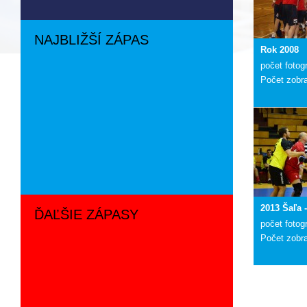
NAJBLIŽŠÍ ZÁPAS
Rok 2008
počet fotogr
Počet zobr
2013 Šaľa 
ĎAĽŠIE ZÁPASY
počet fotogr
Počet zobr