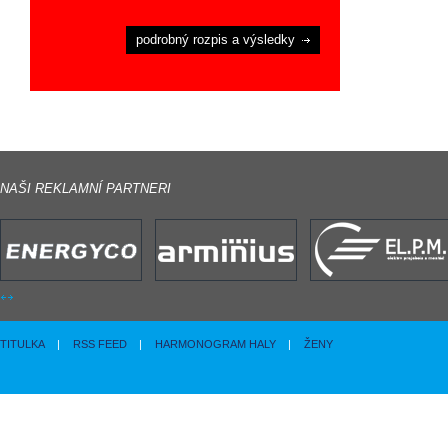
podrobný rozpis a výsledky
NAŠI REKLAMNÍ PARTNERI
TITULKA
|
RSS FEED
|
HARMONOGRAM HALY
|
ŽENY