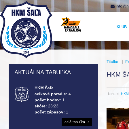
info@h
KLUB
Titulka
|
F
AKTUÁLNA TABUĽKA
HKM Š
HKM Šaľa
celkové poradie:
4
kontakt:
HKM 
počet bodov:
1
skóre:
23:23
počet zápasov:
1
celá tabuľka