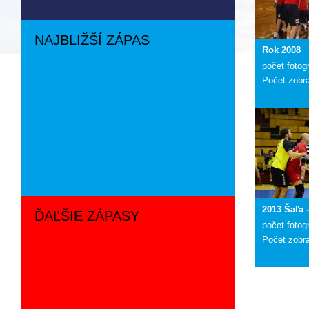
NAJBLIŽŠÍ ZÁPAS
Rok 2008
počet fotogr
Počet zobr
2013 Šaľa 
ĎAĽŠIE ZÁPASY
počet fotogr
Počet zobr