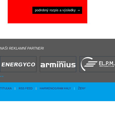
podrobný rozpis a výsledky
NAŠI REKLAMNÍ PARTNERI
TITULKA
|
RSS FEED
|
HARMONOGRAM HALY
|
ŽENY