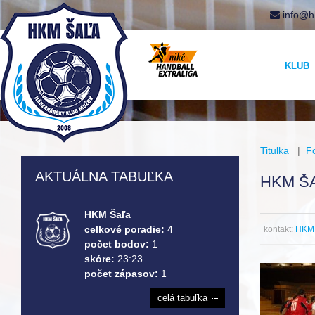
info@h
KLUB
Titulka
|
F
AKTUÁLNA TABUĽKA
HKM Š
HKM Šaľa
celkové poradie:
4
kontakt:
HKM 
počet bodov:
1
skóre:
23:23
počet zápasov:
1
celá tabuľka