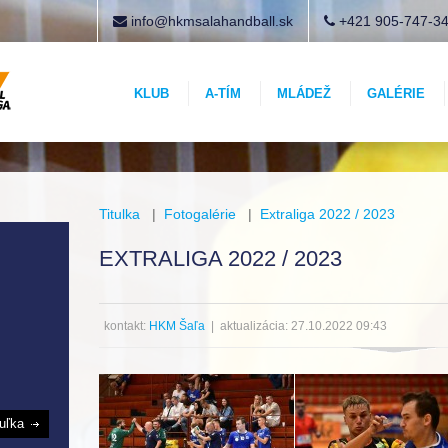
info@hkmsalahandball.sk
+421 905-747-3
KLUB
A-TÍM
MLÁDEŽ
GALÉRIE
Titulka
|
Fotogalérie
|
Extraliga 2022 / 2023
EXTRALIGA 2022 / 2023
kontakt:
HKM Šaľa
| aktualizácia: 27.10.2022 09:43
buľka