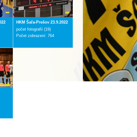
022
HKM Šaľa-Prešov 23.9.2022
počet fotografií (19)
Počet zobrazení: 764