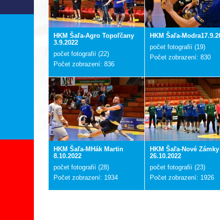
HKM Šaľa-Agro Topoľčany
HKM Šaľa-Modra17.9.2
3.9.2022
počet fotografií (19)
počet fotografií (22)
Počet zobrazení: 830
Počet zobrazení: 836
HKM Šaľa-MHák Martin
HKM Šaľa-Nové Zámky
8.10.2022
26.10.2022
počet fotografií (28)
počet fotografií (23)
Počet zobrazení: 1934
Počet zobrazení: 1926