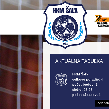
AKTUÁLNA TABUĽKA
HKM Šaľa
celkové poradie:
4
počet bodov:
1
skóre:
23:23
počet zápasov:
1
celá ta