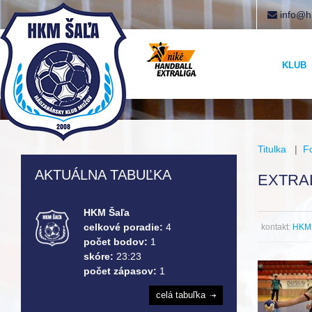
info@h
KLUB
Titulka
|
F
AKTUÁLNA TABUĽKA
EXTRAL
HKM Šaľa
celkové poradie:
4
kontakt:
HKM 
počet bodov:
1
skóre:
23:23
počet zápasov:
1
celá tabuľka