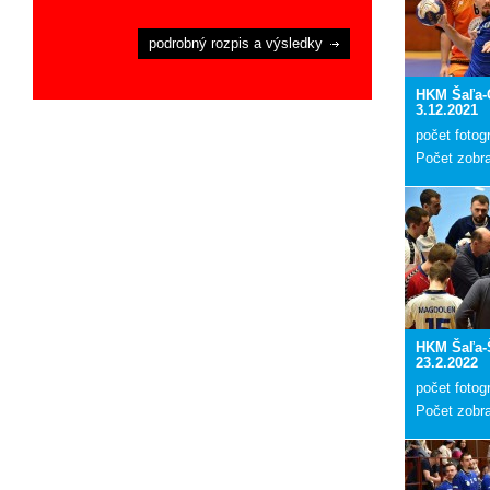
podrobný rozpis a výsledky
HKM Šaľa
3.12.2021
počet fotogr
Počet zobr
HKM Šaľa-
23.2.2022
počet fotogr
Počet zobr