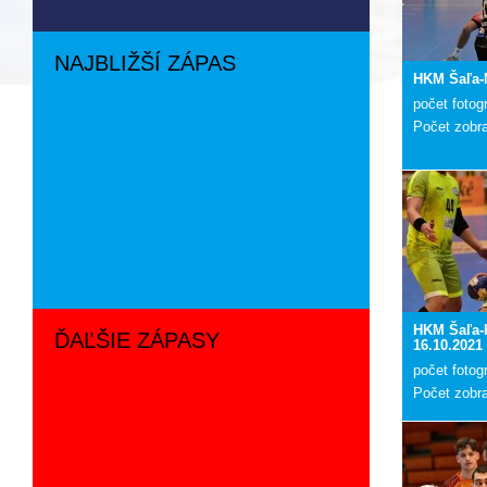
NAJBLIŽŠÍ ZÁPAS
HKM Šaľa-
počet fotogr
Počet zobr
HKM Šaľa-
ĎAĽŠIE ZÁPASY
16.10.2021
počet fotogr
Počet zobr