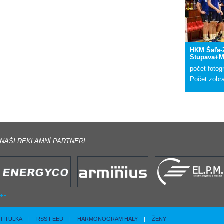
HKM Šaľa
Stupava+Ma
počet fotogr
Počet zobr
NAŠI REKLAMNÍ PARTNERI
TITULKA
|
RSS FEED
|
HARMONOGRAM HALY
|
ŽENY