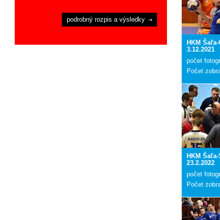
podrobný rozpis a výsledky
HKM Šaľa
3.12.2021
počet fotogr
Počet zobr
HKM Šaľa-
23.2.2022
počet fotogr
Počet zobr