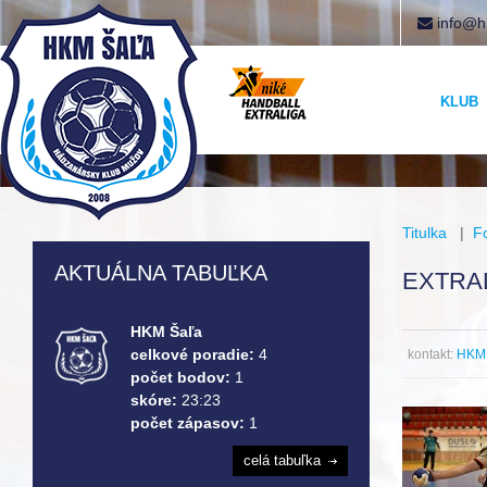
info@h
KLUB
Titulka
|
F
AKTUÁLNA TABUĽKA
EXTRAL
HKM Šaľa
celkové poradie:
4
kontakt:
HKM 
počet bodov:
1
skóre:
23:23
počet zápasov:
1
celá tabuľka