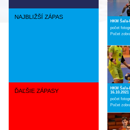
NAJBLIŽŠÍ ZÁPAS
HKM Šaľa-
počet fotogr
Počet zobr
HKM Šaľa-
ĎAĽŠIE ZÁPASY
16.10.2021
počet fotogr
Počet zobr