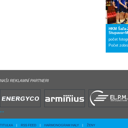
HKM Šaľa
Stupava+Ma
počet fotogr
Počet zobr
NAŠI REKLAMNÍ PARTNERI
TITULKA
|
RSS FEED
|
HARMONOGRAM HALY
|
ŽENY