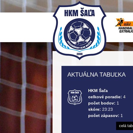
AKTUÁLNA TABUĽKA
HKM Šaľa
celkové poradie:
4
počet bodov:
1
skóre:
23:23
počet zápasov:
1
celá ta