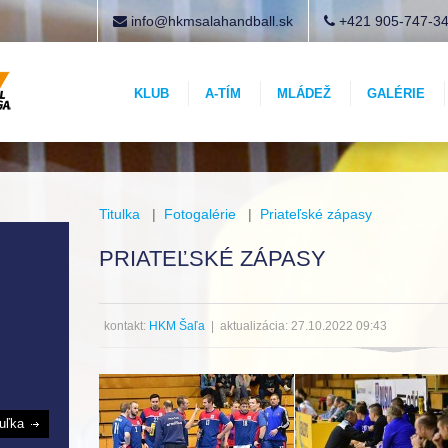
info@hkmsalahandball.sk
+421 905-747-3
KLUB
A-TÍM
MLÁDEŽ
GALÉRIE
Titulka
|
Fotogalérie
|
Priateľské zápasy
PRIATEĽSKÉ ZÁPASY
kontakt:
HKM Šaľa
| aktualizácia: 27.10.2022 09:43
buľka