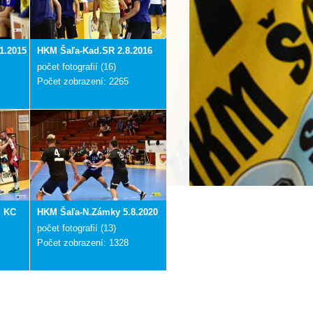
1.2015
HKM Šaľa-Kad.SR 2.8.2016
počet fotografií (16)
Počet zobrazení: 2265
i KC
HKM Šaľa-N.Zámky 5.8.2020
počet fotografií (13)
Počet zobrazení: 1328