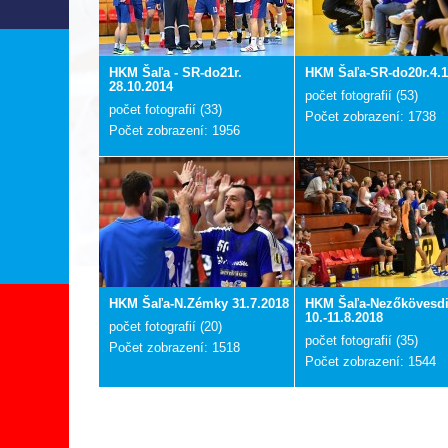
HKM Šaľa - SR-do21r.
HKM Šaľa-SR-do20r.4.1
28.10.2014
počet fotografií (53)
počet fotografií (33)
Počet zobrazení: 1738
Počet zobrazení: 1956
HKM Šaľa-N.Zémky 31.7.2018
HKM Šaľa-Nezőkövesd
10.-11.8.2018
počet fotografií (20)
počet fotografií (35)
Počet zobrazení: 1518
Počet zobrazení: 1544