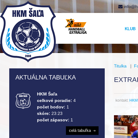
info@h
KLUB
Titulka
|
F
AKTUÁLNA TABUĽKA
EXTRAL
HKM Šaľa
celkové poradie:
4
kontakt:
HKM 
počet bodov:
1
skóre:
23:23
počet zápasov:
1
celá tabuľka