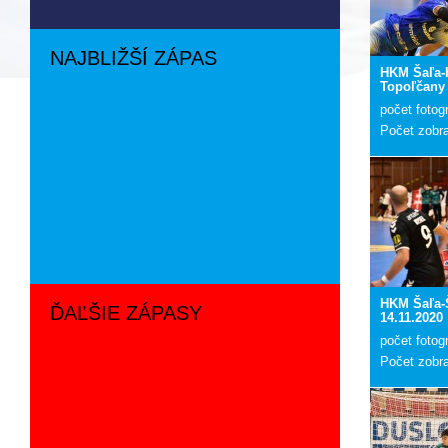
NAJBLIŽŠÍ ZÁPAS
HKM Šaľa-
Topoľčany 
počet fotogr
Počet zobr
HKM Šaľa-Š
ĎAĽŠIE ZÁPASY
14.11.2020
počet fotogr
Počet zobr