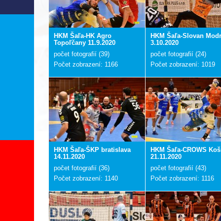
HKM Šaľa-HK Agro
HKM Šaľa-Slovan Mod
Topoľčany 11.9.2020
3.10.2020
počet fotografií (39)
počet fotografií (24)
Počet zobrazení: 1166
Počet zobrazení: 1019
HKM Šaľa-ŠKP bratislava
HKM Šaľa-CROWS Koš
14.11.2020
21.11.2020
počet fotografií (36)
počet fotografií (43)
Počet zobrazení: 1140
Počet zobrazení: 1116