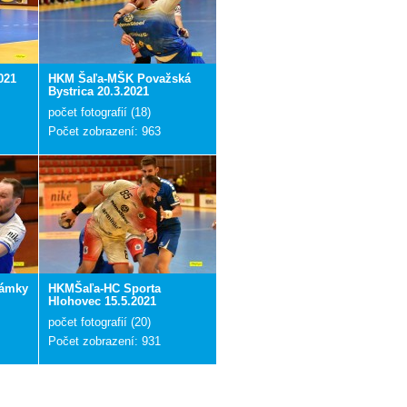
021
HKM Šaľa-MŠK Považská
Bystrica 20.3.2021
počet fotografií (18)
Počet zobrazení: 963
Zámky
HKMŠaľa-HC Sporta
Hlohovec 15.5.2021
počet fotografií (20)
Počet zobrazení: 931