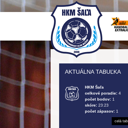
AKTUÁLNA TABUĽKA
HKM Šaľa
celkové poradie:
4
počet bodov:
1
skóre:
23:23
počet zápasov:
1
celá ta