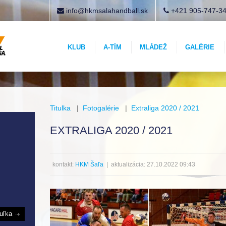
info@hkmsalahandball.sk
+421 905-747-3
KLUB
A-TÍM
MLÁDEŽ
GALÉRIE
Titulka
|
Fotogalérie
|
Extraliga 2020 / 2021
EXTRALIGA 2020 / 2021
kontakt:
HKM Šaľa
| aktualizácia: 27.10.2022 09:43
buľka