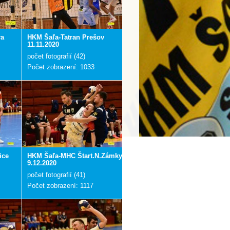
ra
HKM Šaľa-Tatran Prešov
11.11.2020
počet fotografií (42)
Počet zobrazení: 1033
ice
HKM Šaľa-MHC Štart.N.Zámky
9.12.2020
počet fotografií (41)
Počet zobrazení: 1117