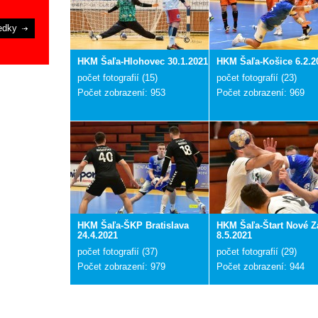
edky
HKM Šaľa-Hlohovec 30.1.2021
HKM Šaľa-Košice 6.2.2
počet fotografií (15)
počet fotografií (23)
Počet zobrazení: 953
Počet zobrazení: 969
HKM Šaľa-ŠKP Bratislava
HKM Šaľa-Štart Nové 
24.4.2021
8.5.2021
počet fotografií (37)
počet fotografií (29)
Počet zobrazení: 979
Počet zobrazení: 944