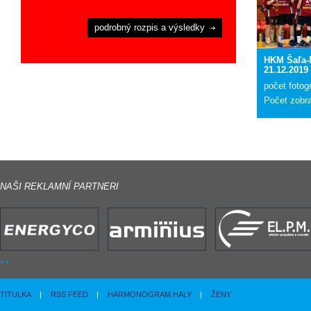
podrobný rozpis a výsledky
HKM Šaľa-
21.12.2019
počet fotogr
Počet zobr
NAŠI REKLAMNÍ PARTNERI
TITULKA
|
RSS FEED
|
HARMONOGRAM HALY
|
ŽENY