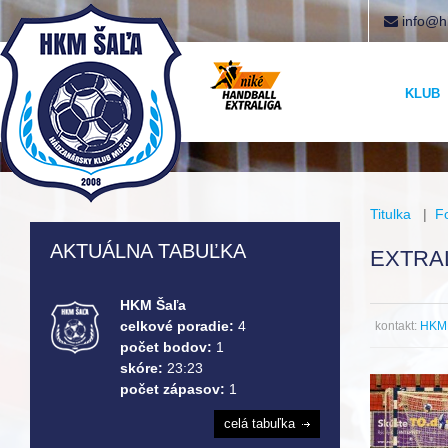
info@h
KLUB
Titulka
|
F
AKTUÁLNA TABUĽKA
EXTRAL
HKM Šaľa
celkové poradie:
4
kontakt:
HKM 
počet bodov:
1
skóre:
23:23
počet zápasov:
1
celá tabuľka