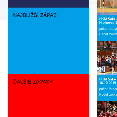
NAJBLIŽŠÍ ZÁPAS
HKM Šaľa -
Hlohovec 3
počet fotogr
Počet zobr
HKM Šaľa-
ĎAĽŠIE ZÁPASY
16.10.2019
počet fotogr
Počet zobra