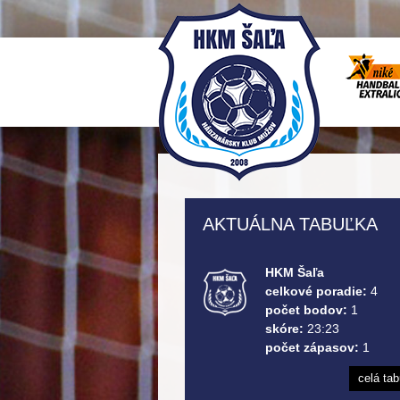
AKTUÁLNA TABUĽKA
HKM Šaľa
celkové poradie:
4
počet bodov:
1
skóre:
23:23
počet zápasov:
1
celá ta