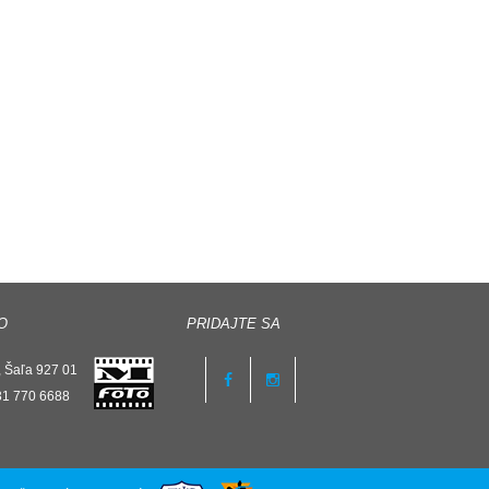
O
PRIDAJTE SA
 Šaľa 927 01
31 770 6688