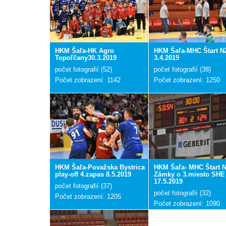
HKM Šaľa-HK Agro
HKM Šaľa-MHC Štart N
Topoľčany30.3.2019
3.4.2019
počet fotografií (52)
počet fotografií (38)
Počet zobrazení: 1142
Počet zobrazení: 1250
HKM Šaľa-Považska Bystrica
HKM Šaľa- MHC Štart 
play-off 4.zapas 8.5.2019
Zámky o 3.miesto SHE
17.5.2019
počet fotografií (37)
počet fotografií (32)
Počet zobrazení: 1205
Počet zobrazení: 1090