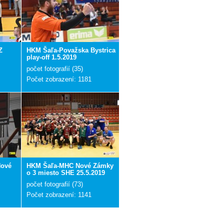
Z
HKM Šaľa-Považska Bystrica
play-off 1.5.2019
počet fotografií (35)
Počet zobrazení: 1181
Nové
HKM Šaľa-MHC Nové Zámky
o 3 miesto SHE 25.5.2019
počet fotografií (73)
Počet zobrazení: 1141