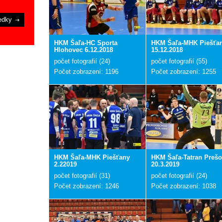
edky
HKM Šaľa-HC Sporta
HKM Šaľa-MHK Piešťa
Hlohovec 6.12.2018
15.12.2018
počet fotografií (24)
počet fotografií (55)
Počet zobrazení: 1196
Počet zobrazení: 1255
HKM Šaľa-MHK Piešťany
HKM Šaľa-Tatran Preš
2.22019
20.3.2019
počet fotografií (31)
počet fotografií (24)
Počet zobrazení: 1246
Počet zobrazení: 1038