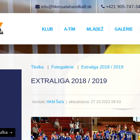
info@hkmsalahandball.sk
+421 905-747-3
KLUB
A-TÍM
MLÁDEŽ
GALÉRIE
Titulka
|
Fotogalérie
|
Extraliga 2018 / 2019
EXTRALIGA 2018 / 2019
kontakt:
HKM Šaľa
| aktualizácia: 27.10.2022 09:43
buľka