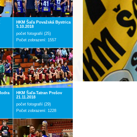
Z
HKM Šaľa Považská Bystrica
5.10.2018
počet fotografií (25)
Počet zobrazení: 1557
Modra
HKM Šaľa-Tatran Prešov
21.11.2018
počet fotografií (29)
Počet zobrazení: 1228