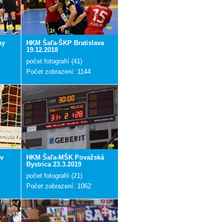
ny
HKM Šaľa-ŠKP Bratislava
19.12.2018
počet fotografií (41)
Počet zobrazení: 1144
ov
HKM Šaľa-MŠK Považská
Bystrica 23.3.2019
počet fotografií (21)
Počet zobrazení: 1062